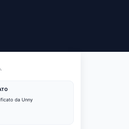
.
ATO
ificato da Unny