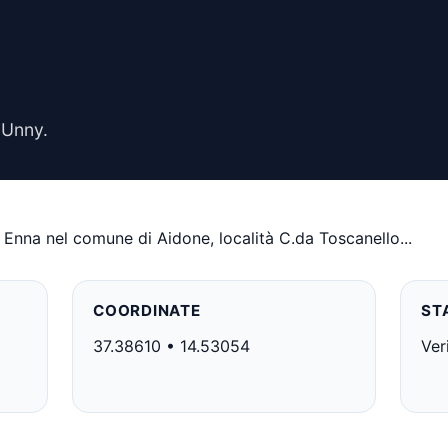
 Unny.
 Enna nel comune di Aidone, località C.da Toscanello...
COORDINATE
ST
37.38610 • 14.53054
Ver