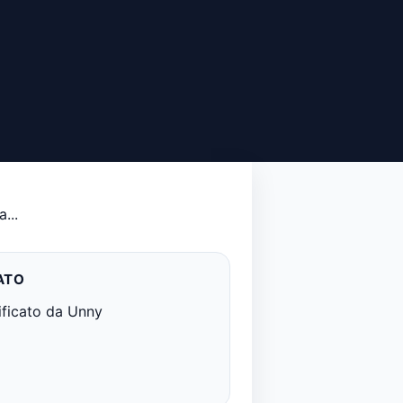
...
ATO
ificato da Unny