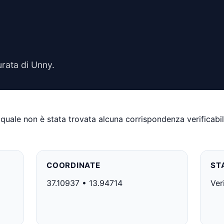
rata di Unny.
uale non è stata trovata alcuna corrispondenza verificabile 
COORDINATE
ST
37.10937 • 13.94714
Ver