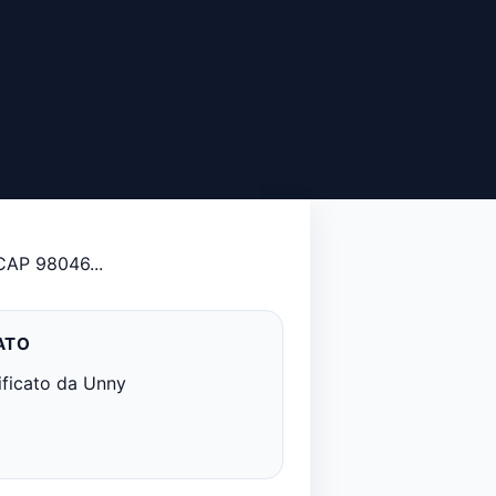
 CAP 98046...
ATO
ificato da Unny