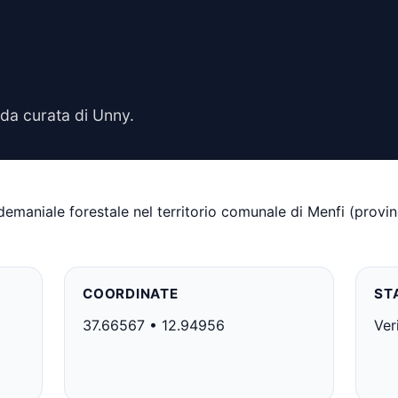
da curata di Unny.
emaniale forestale nel territorio comunale di Menfi (provinci
COORDINATE
ST
37.66567 • 12.94956
Ver