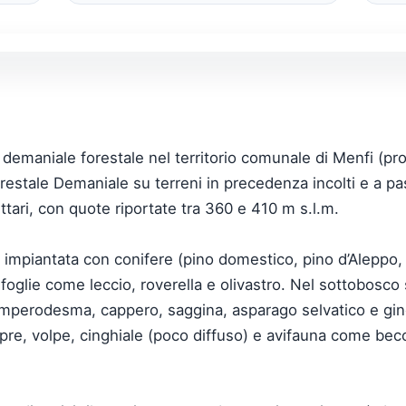
demaniale forestale nel territorio comunale di Menfi (provi
orestale Demaniale su terreni in precedenza incolti e a pa
ettari, con quote riportate tra 360 e 410 m s.l.m.
 impiantata con conifere (pino domestico, pino d’Aleppo, ci
foglie come leccio, roverella e olivastro. Nel sottobosc
mperodesma, cappero, saggina, asparago selvatico e gine
re, volpe, cinghiale (poco diffuso) e avifauna come becca