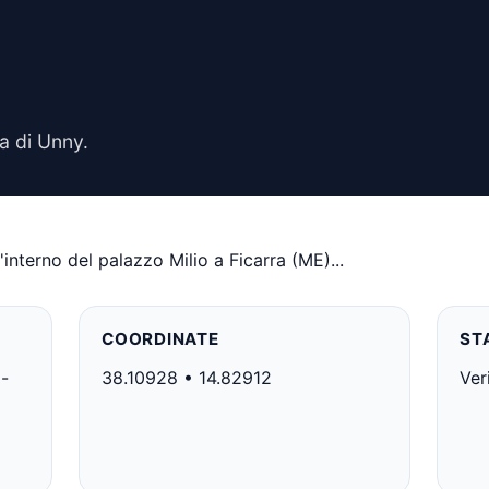
ta di Unny.
'interno del palazzo Milio a Ficarra (ME)...
COORDINATE
ST
o-
38.10928 • 14.82912
Ver