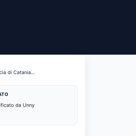
ia di Catania...
ATO
ificato da Unny