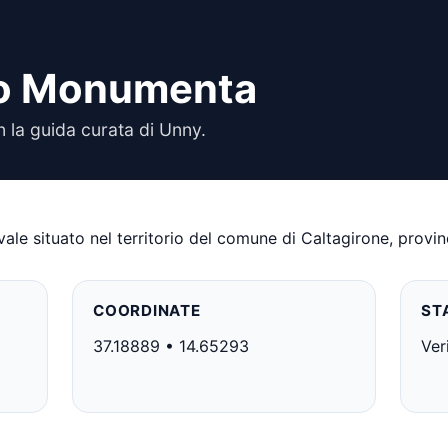
no Monumenta
la guida curata di Unny.
e situato nel territorio del comune di Caltagirone, provinc
COORDINATE
ST
37.18889 • 14.65293
Ver