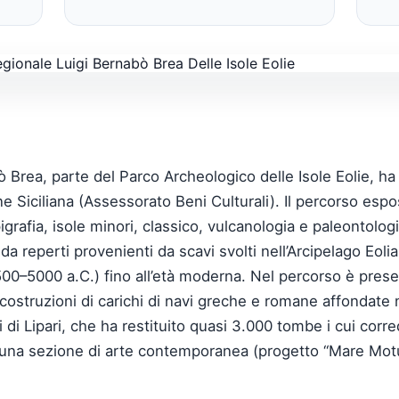
 Brea, parte del Parco Archeologico delle Isole Eolie, ha 
e Siciliana (Assessorato Beni Culturali). Il percorso espos
pigrafia, isole minori, classico, vulcanologia e paleontolog
reperti provenienti da scavi svolti nell’Arcipelago Eolia
500–5000 a.C.) fino all’età moderna. Nel percorso è pres
icostruzioni di carichi di navi greche e romane affondate
 di Lipari, che ha restituito quasi 3.000 tombe i cui cor
ta una sezione di arte contemporanea (progetto “Mare Mot