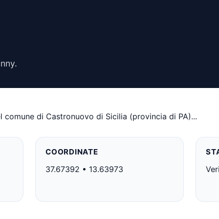
Unny.
l comune di Castronuovo di Sicilia (provincia di PA)...
COORDINATE
ST
37.67392 • 13.63973
Ver