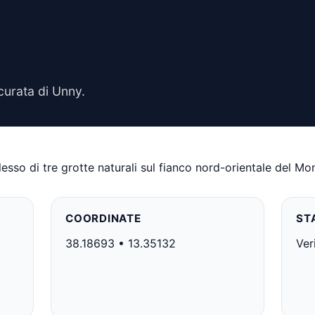
curata di Unny.
sso di tre grotte naturali sul fianco nord-orientale del Mont
COORDINATE
ST
38.18693 • 13.35132
Ver