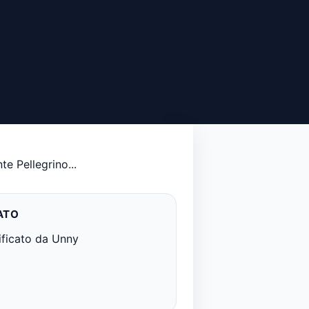
e Pellegrino...
ATO
ificato da Unny