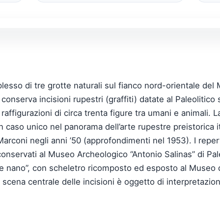
esso di tre grotte naturali sul fianco nord-orientale del 
onserva incisioni rupestri (graffiti) datate al Paleolitico 
raffigurazioni di circa trenta figure tra umani e animali. 
aso unico nel panorama dell’arte rupestre preistorica ital
arconi negli anni ’50 (approfondimenti nel 1953). I reper
 conservati al Museo Archeologico “Antonio Salinas” di Pa
fante nano”, con scheletro ricomposto ed esposto al Museo
ena centrale delle incisioni è oggetto di interpretazioni 