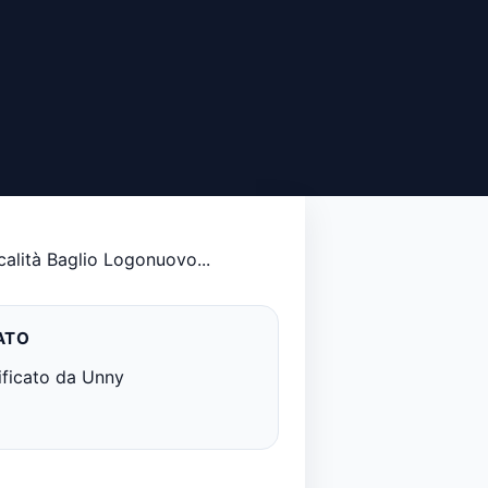
ocalità Baglio Logonuovo...
ATO
ificato da Unny