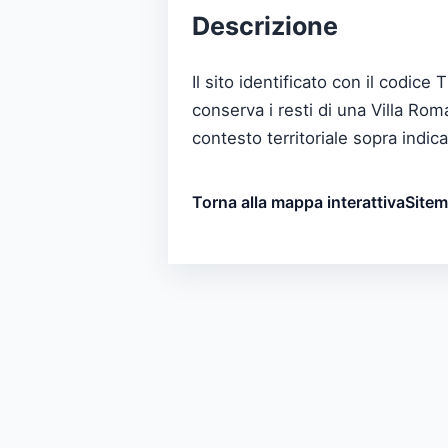
Descrizione
Il sito identificato con il codic
conserva i resti di una Villa Ro
contesto territoriale sopra indica
Torna alla mappa interattiva
Site