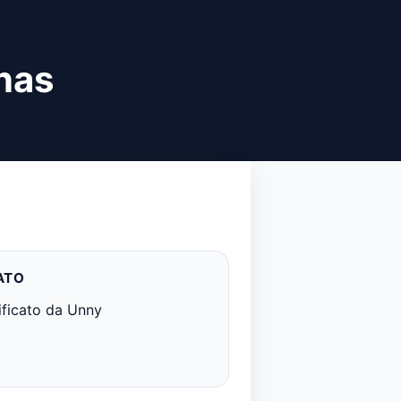
nas
ATO
ificato da Unny