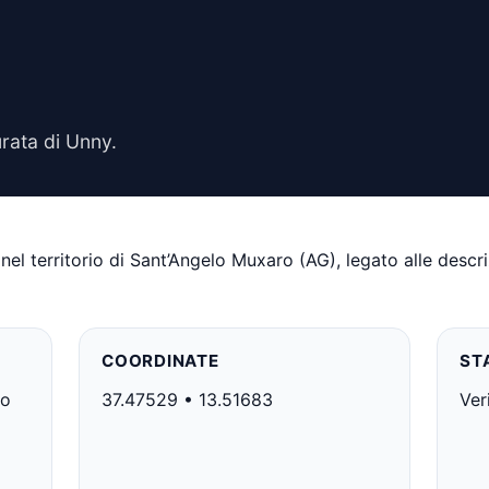
urata di Unny.
e nel territorio di Sant’Angelo Muxaro (AG), legato alle descr
COORDINATE
ST
lo
37.47529 • 13.51683
Ver