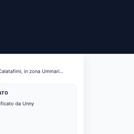
Calatafimi, in zona Ummari...
ATO
ificato da Unny