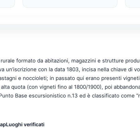
rale formato da abitazioni, magazzini e strutture produt
ova un’iscrizione con la data 1803, incisa nella chiave di vo
tagni e noccioleti; in passato qui erano presenti vigneti.
ad alta quota (con vigneti fino al 1800/1900), poi abbando
Punto Base escursionistico n.13 ed è classificato come “ri
map
Luoghi verificati