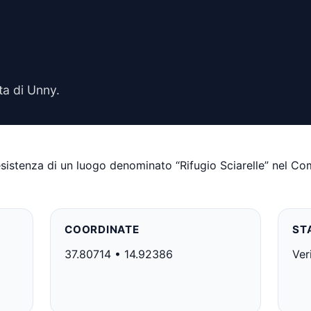
ta di Unny.
’esistenza di un luogo denominato “Rifugio Sciarelle” nel Co
COORDINATE
ST
37.80714 • 14.92386
Ver