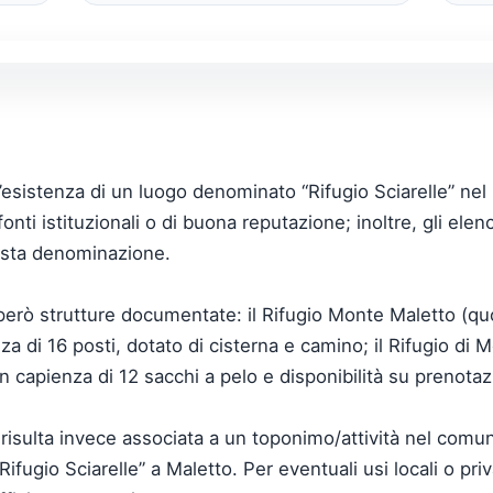
 l’esistenza di un luogo denominato “Rifugio Sciarelle” ne
e fonti istituzionali o di buona reputazione; inoltre, gli elen
esta denominazione.
però strutture documentate: il Rifugio Monte Maletto (quo
 di 16 posti, dotato di cisterna e camino; il Rifugio di
con capienza di 12 sacchi a pelo e disponibilità su prenota
risulta invece associata a un toponimo/attività nel comun
Rifugio Sciarelle” a Maletto. Per eventuali usi locali o pri