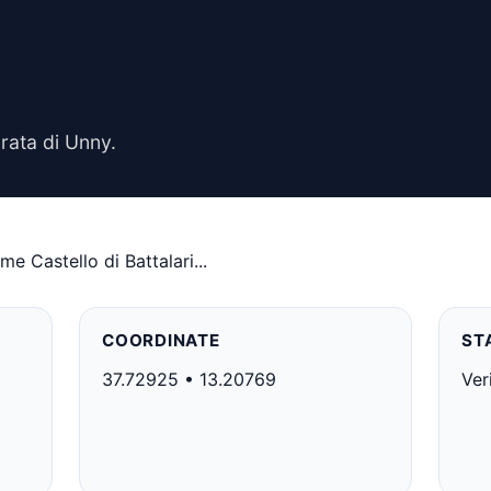
rata di Unny.
e Castello di Battalari...
COORDINATE
ST
37.72925 • 13.20769
Ver