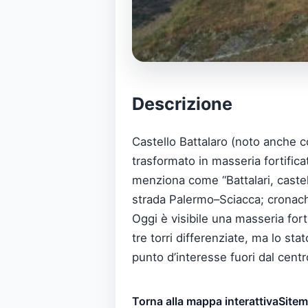
Descrizione
Castello Battalaro (noto anche co
trasformato in masseria fortificat
menziona come “Battalari, castello
strada Palermo–Sciacca; cronache
Oggi è visibile una masseria fort
tre torri differenziate, ma lo st
punto d’interesse fuori dal centr
Torna alla mappa interattiva
Site