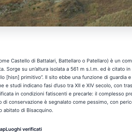
me Castello di Battalari, Battellaro o Patellaro) è un co
a. Sorge su un’altura isolata a 561 m s.l.m. ed è citato in f
 [hisn] primitivo”. Il sito ebbe una funzione di guardia e 
 e studi indicano fasi d’uso tra XII e XIV secolo, con tr
ificata in condizioni fatiscenti e precarIe: il complesso 
ato di conservazione è segnalato come pessimo, con perico
o abitato di Bisacquino.
map
Luoghi verificati