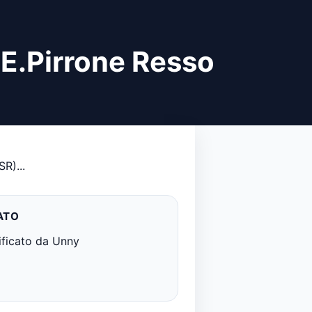
 E.Pirrone Resso
R)...
ATO
ificato da Unny