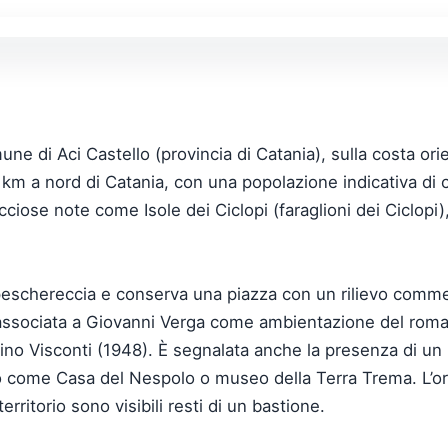
e di Aci Castello (provincia di Catania), sulla costa orient
0 km a nord di Catania, con una popolazione indicativa di ci
occiose note come Isole dei Ciclopi (faraglioni dei Ciclop
e peschereccia e conserva una piazza con un rilievo comm
 associata a Giovanni Verga come ambientazione del roman
hino Visconti (1948). È segnalata anche la presenza di un
ato come Casa del Nespolo o museo della Terra Trema. L’o
territorio sono visibili resti di un bastione.