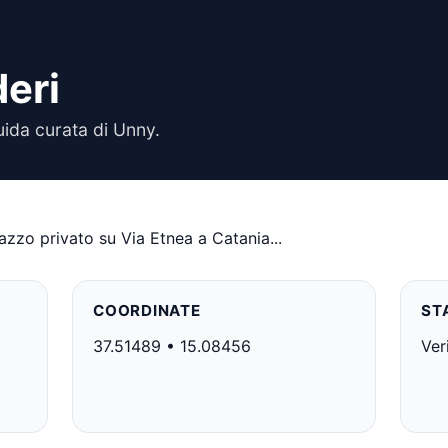
deri
uida curata di Unny.
azzo privato su Via Etnea a Catania...
COORDINATE
ST
37.51489 • 15.08456
Ver