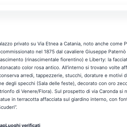
palazzo privato su Via Etnea a Catania, noto anche come 
u commissionato nel 1875 dal cavaliere Giuseppe Paternò d
ascimento (rinascimentale fiorentino) e Liberty: la faccia
nacato color rosa antico. All’interno si trovano volte affre
onserva arredi, tappezzerie, stucchi, dorature e motivi de
ne degli specchi (Sala delle feste), decorato con oro zecc
trionfo di Venere/Flora). Sul prospetto di via Caronda si 
atue in terracotta affacciata sul giardino interno, con fon
Scuderi”.
map
Luoghi verificati