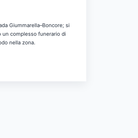
ntrada Giummarella–Boncore; si
o un complesso funerario di
iodo nella zona.