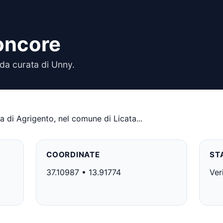
oncore
da curata di Unny.
ia di Agrigento, nel comune di Licata...
COORDINATE
ST
37.10987 • 13.91774
Ver